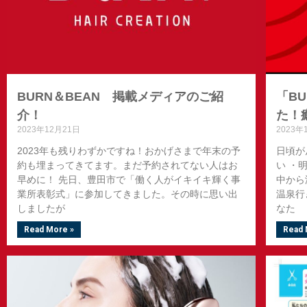
BURN＆BEAN 掲載メディアのご紹
「B
介！
た！
2023年12月21日
2023年
2023年も残りわずかですね！おかげさまで年末の予
日頃が
約も埋まってきてます。まだ予約されてない人はお
い ・
早めに！ 先日、豊田市で「働く人がイキイキ輝く事
中から
業所表彰式」に参加してきました。その時に思い出
温泉行
しましたが
なた
Read More »
Read 