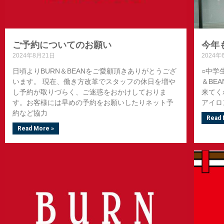
ご予約についてのお願い
今年
2024年8月21日
2024年
日頃よりBURN＆BEANをご愛顧頂きありがとうござ
○中学
います。 現在、働き方改革でスタッフの休日を増や
＆BE
し予約が取りづらく、ご迷惑をおかけしておりま
来てく
す。お客様には早めの予約をお願いしたりネット予
アイロ
約など協力
Read 
Read More »