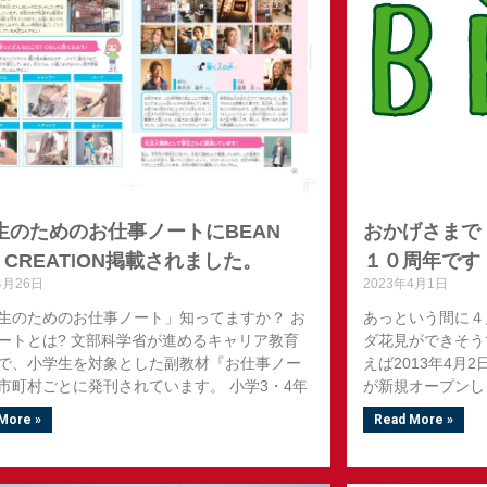
生のためのお仕事ノートにBEAN
おかげさまで B
R CREATION掲載されました。
１０周年です
4月26日
2023年4月1日
生のためのお仕事ノート」知ってますか？ お
あっという間に４
ートとは? 文部科学省が進めるキャリア教育
ダ花見ができそう
で、小学生を対象とした副教材『お仕事ノー
えば2013年4月2日
゙市町村ごとに発刊されています。 小学3・4年
が新規オープンし
More »
Read More »