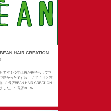
EAN HAIR CREATION
！
月です！今年は桜が長持ちしてマ
で良かったですね！ さて４月と言
に２号店BEAN HAIR CREATION
ました。１号店BURN