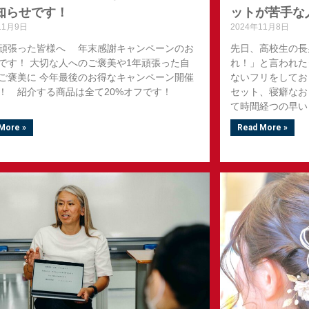
知らせです！
ットが苦手な
11月9日
2024年11月8日
頑張った皆様へ 年末感謝キャンペーンのお
先日、高校生の長
です！ 大切な人へのご褒美や1年頑張った自
れ！」と言われた
ご褒美に 今年最後のお得なキャンペーン開催
ないフリをしてお
！ 紹介する商品は全て20%オフです！
セット、寝癖なお
て時間経つの早い
More »
Read More »