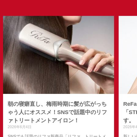
朝の寝癖直し、梅雨時期に髪が広がっち
ReF
ゃう人にオススメ！SNSで話題中のリフ
「ST
ァトリートメントアイロン！
す。
2026年6月4日
2026年
SNSでも話題のリファ新商品「リファ トリートメ
新しい