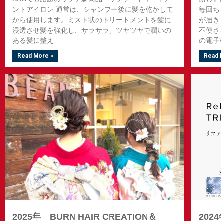
ントアイロン 通常は、シャンプー後に髪を乾かして
毎回ち
から使用します。ミスト状のトリートメントを髪に
が届き
浸透させ髪を強化し、サラサラ、ツヤツヤで潤いの
不便さ
ある髪に整え
の電子
Read More »
Read 
2025年 BURN HAIR CREATION＆
20