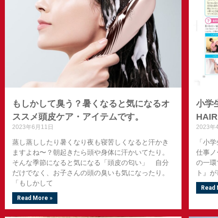
もしかして臭う？暑くなると気になるオ
小学
ススメ頭皮ケア・アイテムです。
HAI
2023年6月11日
2023年
蒸し蒸ししたり暑くなり夜も寝苦しくなると汗かき
「小学
ますよね〜？朝起きたら頭や身体に汗かいてたり。
仕事ノ
そんな季節になると気になる「頭皮の匂い」 自分
の一環
だけでなく、お子さんの頭の臭いも気になったり。
ト』か
「もしかして
Read 
Read More »