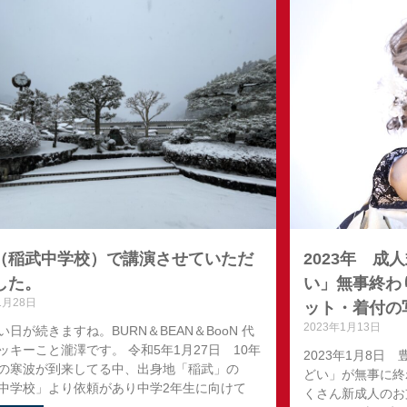
（稲武中学校）で講演させていただ
2023年 
した。
い」無事終わ
1月28日
ット・着付の
2023年1月13日
い日が続きますね。BURN＆BEAN＆BooN 代
ッキーこと瀧澤です。 令和5年1月27日 10年
2023年1月8日
の寒波が到来してる中、出身地「稲武」の
どい」が無事に終わ
中学校」より依頼があり中学2年生に向けて
くさん新成人のお