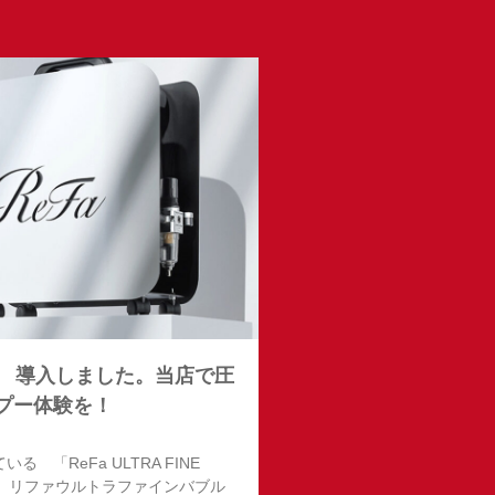
ENA 導入しました。当店で圧
プー体験を！
る 「ReFa ULTRA FINE
ENA」 リファウルトラファインバブル