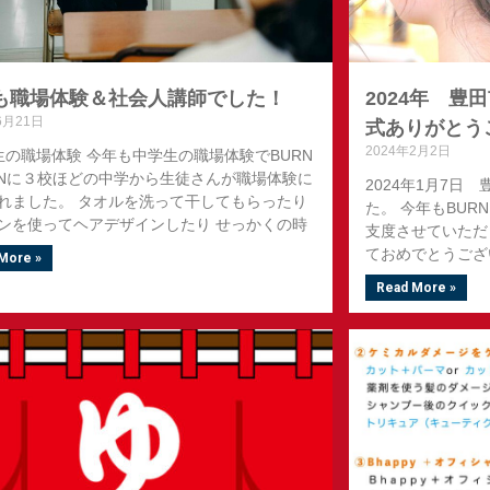
も職場体験＆社会人講師でした！
2024年 豊
6月21日
式ありがとう
2024年2月2日
生の職場体験 今年も中学生の職場体験でBURN
ANに３校ほどの中学から生徒さんが職場体験に
2024年1月7日
れました。 タオルを洗って干してもらったり
た。 今年もBUR
ンを使ってヘアデザインしたり せっかくの時
支度させていただ
ておめでとうござ
More »
Read More »