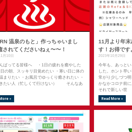
URN 温泉のもと」作っちゃいまし
11月より年
癒されてくださいねぇ〜〜！
す！お得です
11月10日
2023年10月29日
んばってる皆様へ ・1日の疲れを癒やした
今年も、あっとい
明日の朝、スッキリ目覚めたい ・寒い日に体の
した。ホント早い
温まりたい ・お風呂でゆっくり癒されたい ・
常がり少しづつ明
きたい人（忙しくて行けない） そんなあ
かなかコロナ前に
それで新しい世
More »
Read More »