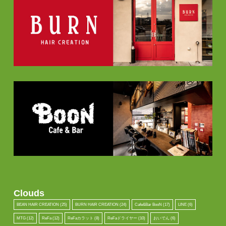
Clouds
BEAN HAIR CREATION
(25)
BURN HAIR CREATION
(24)
Cafe&Bar BooN
(17)
LINE
(6)
MTG
(12)
ReFa
(12)
ReFaカラット
(8)
ReFaドライヤー
(10)
おいでん
(6)