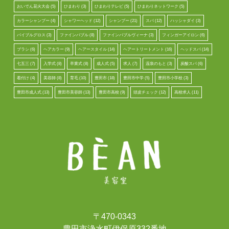
おいでん花火大会
(5)
ひまわり
(3)
ひまわりテレビ
(5)
ひまわりネットワーク
(5)
カラーシャンプー
(4)
シャワーヘッド
(12)
シャンプー
(21)
スパ
(12)
ハッシャダイ
(3)
バイブルグロス
(3)
ファインバブル
(8)
ファインバブルヴィーナ
(3)
フィンガーアイロン
(6)
ブラシ
(6)
ヘアカラー
(9)
ヘアースタイル
(14)
ヘアートリートメント
(16)
ヘッドスパ
(14)
七五三
(7)
入学式
(8)
卒業式
(8)
成人式
(5)
求人
(7)
温泉のもと
(3)
炭酸スパ
(6)
着付け
(4)
美容師
(8)
育毛
(10)
豊田市
(18)
豊田市中学
(5)
豊田市小学校
(3)
豊田市成人式
(13)
豊田市美容師
(13)
豊田市高校
(9)
頭皮チェック
(12)
高校求人
(11)
〒470-0343
豊田市浄水町伊保原332番地